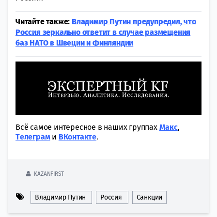
Читайте также:
Владимир Путин предупредил, что
Россия зеркально ответит в случае размещения
баз НАТО в Швеции и Финляндии
Всё самое интересное в наших группах
Макс
,
Tелеграм
и
ВКонтакте
.
KAZANFIRST
Владимир Путин
Россия
Санкции