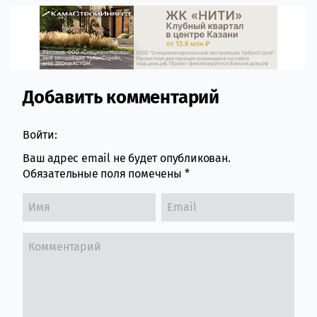
Добавить комментарий
Comment section
Войти:
Ваш адрес email не будет опубликован.
Обязательные поля помечены
*