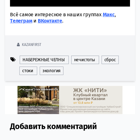
Всё самое интересное в наших группах
Макс
,
Tелеграм
и
ВКонтакте
.
KAZANFIRST
НАБЕРЕЖНЫЕ ЧЕЛНЫ
нечистоты
сброс
стоки
экология
Добавить комментарий
Comment section