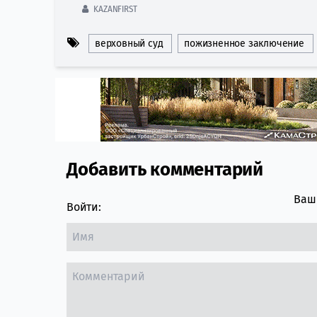
KAZANFIRST
верховный суд
пожизненное заключение
Добавить комментарий
Comment section
Ваш 
Войти: