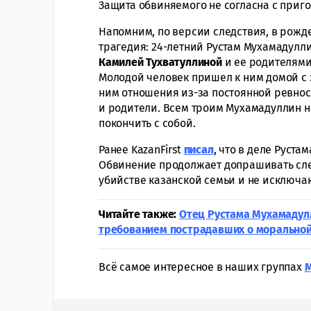
Защита обвиняемого не согласна с приг
Напомним, по версии следствия, в рожд
трагедия: 24-летний Рустам Мухамадулл
Камилей Тухватуллиной
и ее родителям
Молодой человек пришел к ним домой с 
ним отношения из-за постоянной ревнос
и родители. Всем троим Мухамадуллин н
покончить с собой.
Ранее KazanFirst
писал
, что в деле Руст
Обвинение продолжает допрашивать сле
убийстве казанской семьи и не исключа
Читайте также:
Отец Рустама Мухамадулл
требованием пострадавших о морально
Всё самое интересное в наших группах