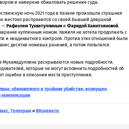
овором и намерена обжаловать решение суда.
ественскую ночь 2021 года в Казани произошла страшная
ин жестоко расправился со своей бывшей девушкой
и —
Рафаэлем Тухватуллиным
и
Фаридой Хамитзяновой
.
заранее купленным ножом. Камиля не хотела продолжать с
ти и неадекватного контроля. Против этих отношений были
анес десятки ножевых ранений, а потом попытался
ама Мухамадуллина раскрываются новые подробности.
дователей, которые не могут вспомнить подробностей об
ют ошибок в описании места преступления.
ина, обвиняемого в тройном убийстве, возмущен
й компенсации
Макс
,
Tелеграм
и
ВКонтакте
.