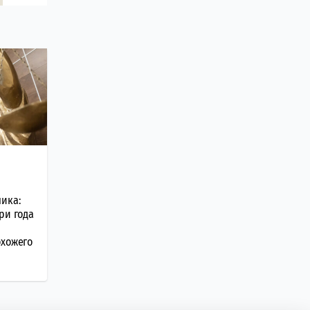
ика:
ри года
охожего