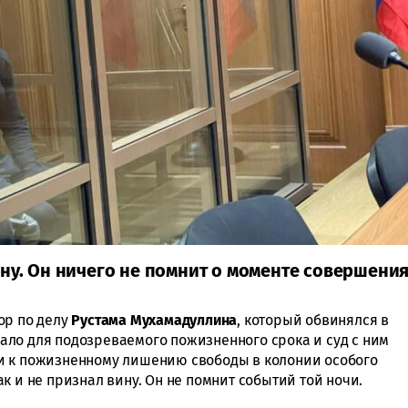
ину. Он ничего не помнит о моменте совершени
ор по делу
Рустама Мухамадуллина
, который обвинялся в
ло для подозреваемого пожизненного срока и суд с ним
и к пожизненному лишению свободы в колонии особого
к и не признал вину. Он не помнит событий той ночи.