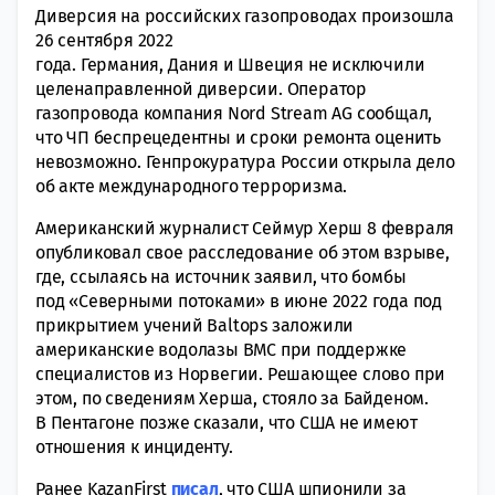
Диверсия на российских газопроводах произошла
26 сентября 2022
года. Германия, Дания и Швеция не исключили
целенаправленной диверсии. Оператор
газопровода компания Nord Stream AG сообщал,
что ЧП беспрецедентны и сроки ремонта оценить
невозможно. Генпрокуратура России открыла дело
об акте международного терроризма.
Американский журналист Сеймур Херш 8 февраля
опубликовал свое расследование об этом взрыве,
где, ссылаясь на источник заявил, что бомбы
под «Северными потоками» в июне 2022 года под
прикрытием учений Baltops заложили
американские водолазы ВМС при поддержке
специалистов из Норвегии. Решающее слово при
этом, по сведениям Херша, стояло за Байденом.
В Пентагоне позже сказали, что США не имеют
отношения к инциденту.
Ранее KazanFirst
писал
, что США шпионили за