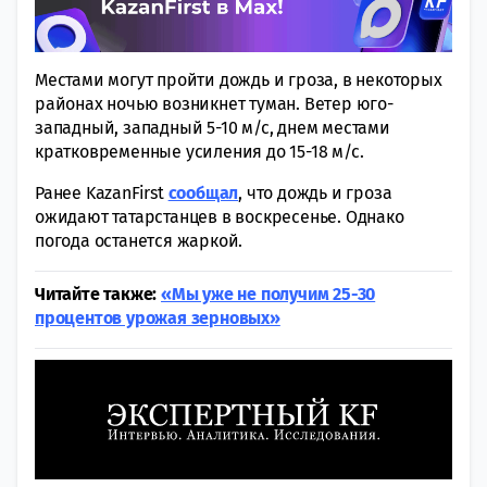
Местами могут пройти дождь и гроза, в некоторых
районах ночью возникнет туман. Ветер юго-
западный, западный 5-10 м/с, днем местами
кратковременные усиления до 15-18 м/с.
Ранее KazanFirst
сообщал
, что дождь и гроза
ожидают татарстанцев в воскресенье. Однако
погода останется жаркой.
Читайте также:
«Мы уже не получим 25-30
процентов урожая зерновых»