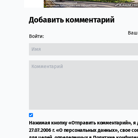
Добавить комментарий
Comment section
Ваш 
Войти:
Нажимая кнопку «Отправить комментарий», я 
27.07.2006 г. «О персональных данных», свое с
для целей, определенных в
Политике конфиде