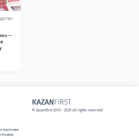
ЩЕСТВО
бин» —
ни
у
KAZAN
FIRST
© Kazanfirst 2013 – 2025 all rights reserved
оставления
чтениям