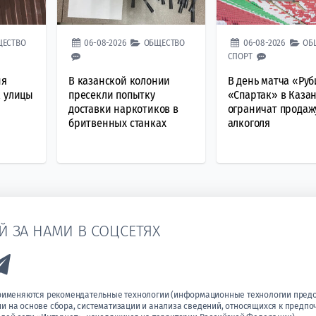
ЩЕСТВО
06-08-2026
ОБЩЕСТВО
06-08-2026
ОБ
СПОРТ
ня
В казанской колонии
В день матча «Ру
к улицы
пресекли попытку
«Спартак» в Каза
доставки наркотиков в
ограничат продаж
бритвенных станках
алкоголя
Й ЗА НАМИ В СОЦСЕТЯХ
k to Vk
Link to Telegram
применяются рекомендательные технологии (информационные технологии пред
 на основе сбора, систематизации и анализа сведений, относящихся к предпо