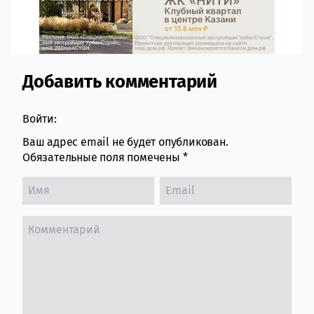
Добавить комментарий
Comment section
Войти:
Ваш адрес email не будет опубликован.
Обязательные поля помечены
*