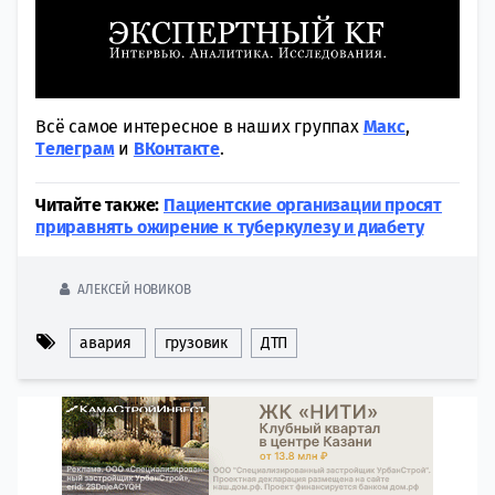
Всё самое интересное в наших группах
Макс
,
Tелеграм
и
ВКонтакте
.
Читайте также:
Пациентские организации просят
приравнять ожирение к туберкулезу и диабету
АЛЕКСЕЙ НОВИКОВ
авария
грузовик
ДТП