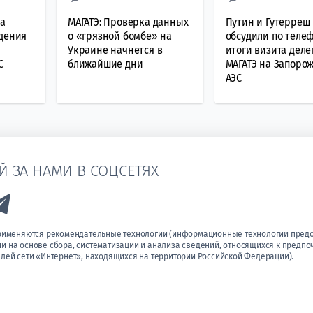
да
МАГАТЭ: Проверка данных
Путин и Гутерреш
ждения
о «грязной бомбе» на
обсудили по теле
Украине начнется в
итоги визита деле
С
ближайшие дни
МАГАТЭ на Запоро
АЭС
Й ЗА НАМИ В СОЦСЕТЯХ
k to Vk
Link to Telegram
применяются рекомендательные технологии (информационные технологии пред
 на основе сбора, систематизации и анализа сведений, относящихся к предпо
лей сети «Интернет», находящихся на территории Российской Федерации).