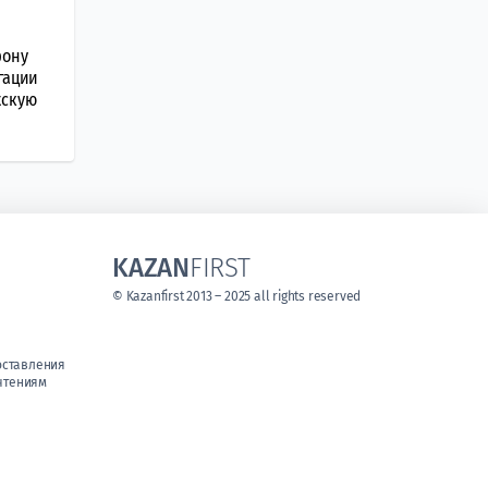
фону
гации
жскую
KAZAN
FIRST
© Kazanfirst 2013 – 2025 all rights reserved
оставления
чтениям