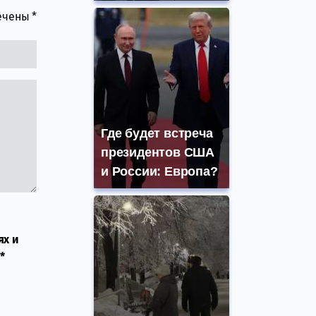
мечены
*
Где будет встреча
президентов США
и России: Европа?
ях и
*