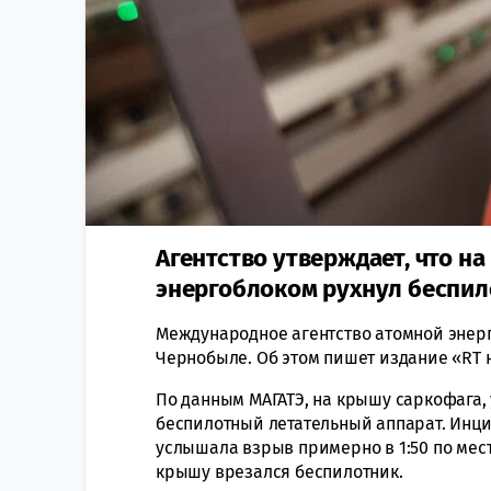
Агентство утверждает, что н
энергоблоком рухнул беспил
Международное агентство атомной энерг
Чернобыле. Об этом пишет издание «RT 
По данным МАГАТЭ, на крышу саркофага,
беспилотный летательный аппарат. Инци
услышала взрыв примерно в 1:50 по мес
крышу врезался беспилотник.