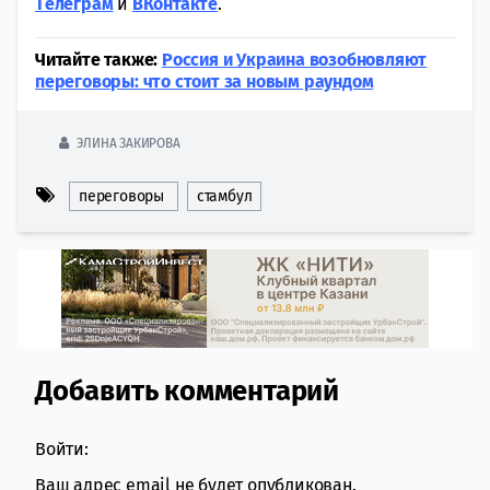
Tелеграм
и
ВКонтакте
.
Читайте также:
Россия и Украина возобновляют
переговоры: что стоит за новым раундом
ЭЛИНА ЗАКИРОВА
переговоры
стамбул
Добавить комментарий
Comment section
Войти:
Ваш адрес email не будет опубликован.