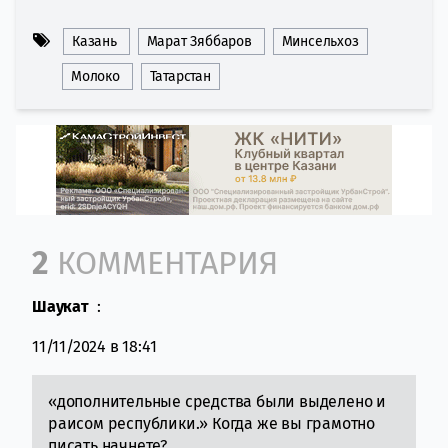
Казань
Марат Зяббаров
Минсельхоз
Молоко
Татарстан
Comment section
2
КОММЕНТАРИЯ
Шаукат
:
11/11/2024 в 18:41
«дополнительные средства были выделено и
раисом республики.» Когда же вы грамотно
писать начнете?