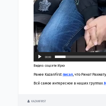
00:00
Видео: соцсети Иркэ
Ранее KazanFirst
писал
, что Ринат Рахма
Всё самое интересное в наших группах
KAZANFIRST