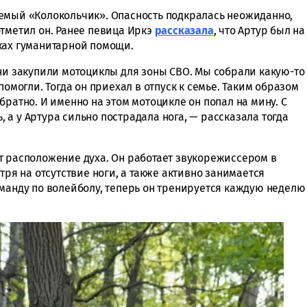
емый «Колокольчик». Опасность подкралась неожиданно,
отметил он. Ранее певица Иркэ
рассказала
, что Артур был на
ках гуманитарной помощи.
они закупили мотоциклы для зоны СВО. Мы собрали какую-то
помогли. Тогда он приехал в отпуск к семье. Таким образом
братно. И именно на этом мотоцикле он попал на мину. С
ь, а у Артура сильно пострадала нога, — рассказала тогда
т расположение духа. Он работает звукорежиссером в
тря на отсутствие ноги, а также активно занимается
оманду по волейболу, теперь он тренируется каждую неделю