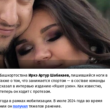
 Башкортостана
Иркэ Артур Шабакаев,
лишившийся ноги в
также о том, что занимается спортом — в составе команды
сказал в интервью изданию «Яшел узен». Как известно,
теперь он ходит с протезом.
года в рамках мобилизации. В июле 2024 года во время
ении он
получил
тяжелое ранение.