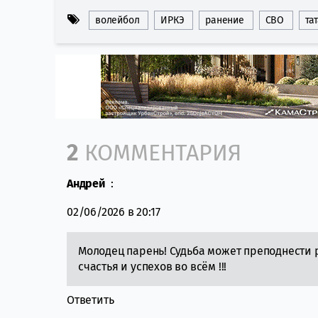
волейбол
ИРКЭ
ранение
СВО
та
Comment section
2
КОММЕНТАРИЯ
Андрей
:
02/06/2026 в 20:17
Молодец парень! Судьба может преподнести 
счастья и успехов во всём !!!
Ответить