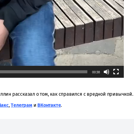
00:38
туллин рассказал о том, как справился с вредной привычкой.
Макс
,
Tелеграм
и
ВКонтакте
.