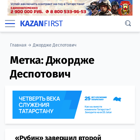
KAZAN
FIRST
Главная
→
Джордже Деспотович
Метка:
Джордже
Деспотович
«Рубин» завершил второй