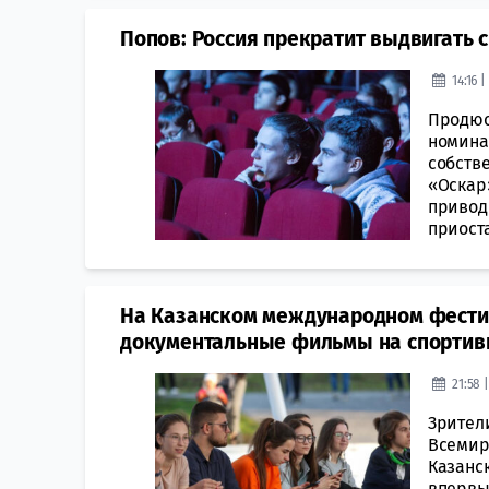
Попов: Россия прекратит выдвигать
14:16 
Продюс
номина
собств
«Оскар
приводи
приоста
На Казанском международном фестив
документальные фильмы на спортив
21:58 
Зрител
Всемир
Казанс
впервы