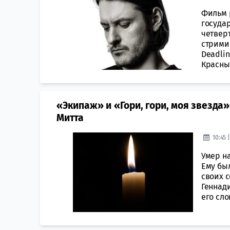
Фильм 
госуда
четвер
стрими
Deadli
Красный
«Экипаж» и «Гори, гори, моя звезда
Митта
10:45 
Умер н
Ему был
своих 
Геннад
его сло