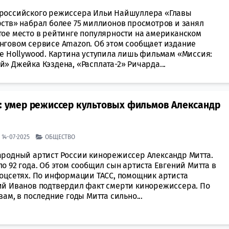
российского режиссера Ильи Найшуллера «Главы
рств» набрал более 75 миллионов просмотров и занял
тое место в рейтинге популярности на американском
нговом сервисе Amazon. Об этом сообщает издание
ne Hollywood. Картина уступила лишь фильмам «Миссия:
» Джейка Кэздена, «Расплата-2» Ричарда...
»: умер режиссер культовых фильмов Александр
| 14-07-2025
ОБЩЕСТВО
ародный артист России кинорежиссер Александр Митта.
о 92 года. Об этом сообщил сын артиста Евгений Митта в
соцсетях. По информации ТАСС, помощник артиста
ий Иванов подтвердил факт смерти кинорежиссера. По
вам, в последние годы Митта сильно...