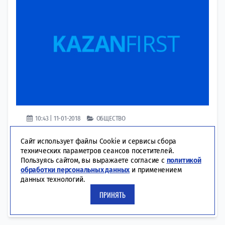
10:43 | 11-01-2018
ОБЩЕСТВО
Прощание с композитором Владимиром
Сайт использует файлы Cookie и сервисы сбора
Шаинским пройдет в Центральном Доме
технических параметров сеансов посетителей.
литераторов в Москве, предварительно 16
Пользуясь сайтом, вы выражаете согласие с
политикой
января, сообщает ТАСС. Сын Шаинского
обработки персональных данных
и применением
Вячеслав отметил, что похороны, скорее всего,
данных технологий.
состоятся в тот же день. Точная дата будет
ПРИНЯТЬ
зависеть от сроков оформления необходимых
документов в...