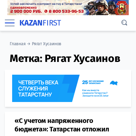
KAZAN
FIRST
Главная
→
Рягат Хусаинов
Метка:
Рягат Хусаинов
«С учетом напряженного
бюджета»: Татарстан отложил