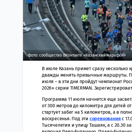
фото: сообщество ВКонтакте «Казанский марафон»
В июле Казань примет сразу несколько 
дважды менять привычные маршруты. Пер
июля – в эти дни пройдут чемпионат Росс
2026» серии TIMERMAN. Зарегистрироват
Программа 11 июля начнется еще засветл
от 300 метров до километра для детей от 
стартует забег на 5 километров, а в пол
воскресенья. Под эти
соревнования
с 17
Тысячелетия и улицу Ташаяк, а с 20.30 
включая Лево-Булачную, Право-Булачную