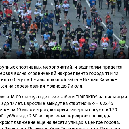
крупных спортивных мероприятий, и водителям придется
вая волна ограничений накроет центр города 11 и 12
ии по бегу на 1 милю и ночной забег «Ночная Казань –
ься на соревнования можно до 7 июля.
о: в 18.00 стартуют детские забеги TIMERKIDS на дистанции
3 до 17 лет. Взрослые выйдут на старт ночью – в 22.45
ночь – на 10 километров, который завершится уже в 1.30
.00 субботы до 2.30 воскресенья перекроют площадь
закроют движение еще на десяти улицах в центре города,
, Татарстан, Пушкина, Хади Такташа и другие. Парковка