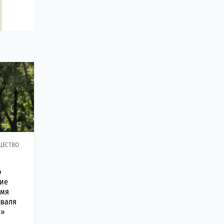
ЩЕСТВО
о
ние
емя
иваля
6»