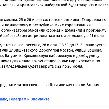
ы Ташаяк и Кремлевской набережной будет закрыта и вовсе
е месяца. 25 и 26 июля состоятся чемпионат Татарстана по
ани по акватлону и республиканские соревнования
оду организаторы обновили формат и добавили в программу
й забеги. Зарегистрироваться на старт можно до 21 июля.
ется на воскресенье, 26 июля. С 3.30 до 16.15 планируется
 улицу Вишневского, дорогу под мостом, улицы Ершова,
ую, Батурина, Кремлевскую набережную и дамбу, улицу
раничат движение вокруг стадиона «Ак Барс Арена» и по
 земледельцев будет закрыта с 22 по 26 июля.
редставили эко спектакль «То самое место, или Вторая
Макс
,
Tелеграм
и
ВКонтакте
.