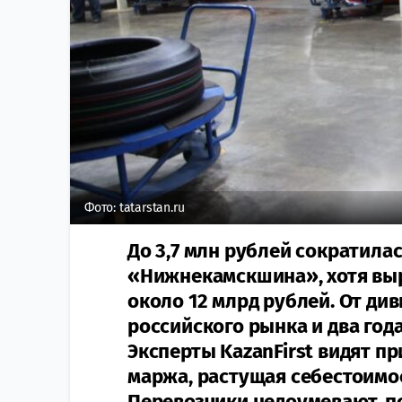
Фото: tatarstan.ru
До 3,7 млн рублей сократила
«Нижнекамскшина», хотя выр
около 12 млрд рублей. От д
российского рынка и два год
Эксперты KazanFirst видят п
маржа, растущая себестоимо
Перевозчики недоумевают, п