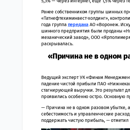
5,3% — через интернет, еще 1,5% через т
Ранее собственником группы шинных пре
«Татнефтехиминвест-холдинг», контроли
года группа
передана
АО «Воронеж. Иск
шинного предприятия были проданы «Н
механический завод», ООО «Ярполимерм
раскрывалась.
«Причина не в одном р
Ведущий эксперт УК «Финам Менеджме
падение чистой прибыли ПАО «Нижнека
стагнирующей выручки. Это результат д
проявились особенно остро. Основную п
— Причина не в одном разовом убытке, 
себестоимость и управленческие расходы
поддержать чистую прибыль, — отметил 