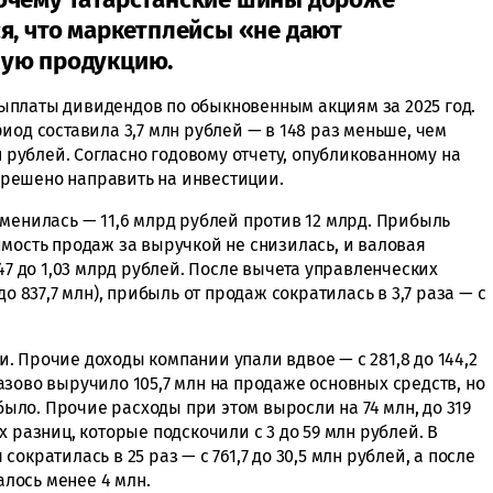
я, что маркетплейсы «не дают
ную продукцию.
ыплаты дивидендов по обыкновенным акциям за 2025 год.
иод составила 3,7 млн рублей — в 148 раз меньше, чем
н рублей. Согласно годовому отчету, опубликованному на
решено направить на инвестиции.
менилась — 11,6 млрд рублей против 12 млрд. Прибыль
имость продаж за выручкой не снизилась, и валовая
47 до 1,03 млрд рублей. После вычета управленческих
о 837,7 млн), прибыль от продаж сократилась в 3,7 раза — с
 Прочие доходы компании упали вдвое — с 281,8 до 144,2
зово выручило 105,7 млн на продаже основных средств, но
 было. Прочие расходы при этом выросли на 74 млн, до 319
 разниц, которые подскочили с 3 до 59 млн рублей. В
ократилась в 25 раз — с 761,7 до 30,5 млн рублей, а после
алось менее 4 млн.