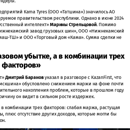
ендеры.
дприятий Kama Tyres (ООО «Татшина») значилось АО
руемое правительством республики. Однако в июне 2024
усственный интеллект»
Марины Стрельцовой
. Помимо
ижнекамский завод грузовых шин», ООО «Нижнекамский
аш-ТШ» и ООО «Торговый дом «Кама». Сумма сделки не
азовом убытке, а в комбинации трех
факторов»
нт»
Дмитрий Баранов
указал в разговоре с KazanFirst, что
мскшина» обусловлено снижением маржи на фоне почти
лительного накопления проблем, которые в прошлом году
ричину он видит в сильном росте издержек.
а в комбинации трех факторов: слабая маржа, растущая
, плюс отсутствие других доходов, которые могли бы
он.