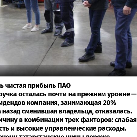
сь чистая прибыль ПАО
учка осталась почти на прежнем уровне —
ивидендов компания, занимающая 20%
а назад сменившая владельца, отказалась.
ричину в комбинации трех факторов: слабая
сть и высокие управленческие расходы.
очему татарстанские шины дороже