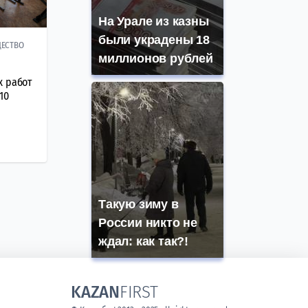
На Урале из казны
были украдены 18
ЕСТВО
миллионов рублей
х работ
10
Такую зиму в
России никто не
ждал: как так?!
KAZAN
FIRST