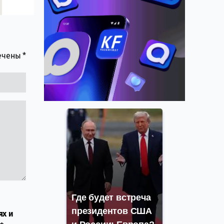
мечены
*
Где будет встреча
президентов США
ях и