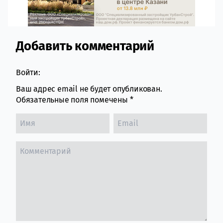
Добавить комментарий
Comment section
Войти:
Ваш адрес email не будет опубликован.
Обязательные поля помечены
*