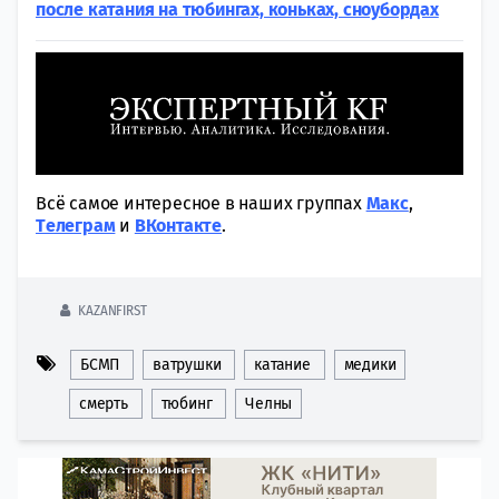
после катания на тюбингах, коньках, сноубордах
Всё самое интересное в наших группах
Макс
,
Tелеграм
и
ВКонтакте
.
KAZANFIRST
БСМП
ватрушки
катание
медики
смерть
тюбинг
Челны