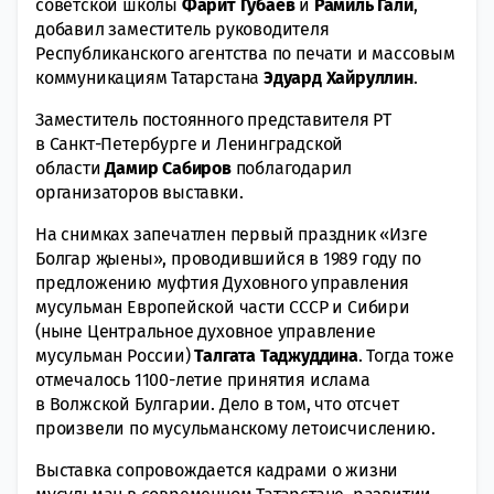
советской школы
Фарит
Губаев
и
Рамиль
Гали
,
добавил заместитель руководителя
Республиканского агентства по печати и массовым
коммуникациям Татарстана
Эдуард
Хайруллин
.
Заместитель постоянного представителя РТ
в Санкт-Петербурге и Ленинградской
области
Дамир
Сабиров
поблагодарил
организаторов выставки.
На снимках запечатлен первый праздник «Изге
Болгар җыены», проводившийся в 1989 году по
предложению муфтия Духовного управления
мусульман Европейской части СССР и Сибири
(ныне Центральное духовное управление
мусульман России)
Талгата
Таджуддина
. Тогда тоже
отмечалось 1100-летие принятия ислама
в Волжской Булгарии. Дело в том, что отсчет
произвели по мусульманскому летоисчислению.
Выставка сопровождается кадрами о жизни