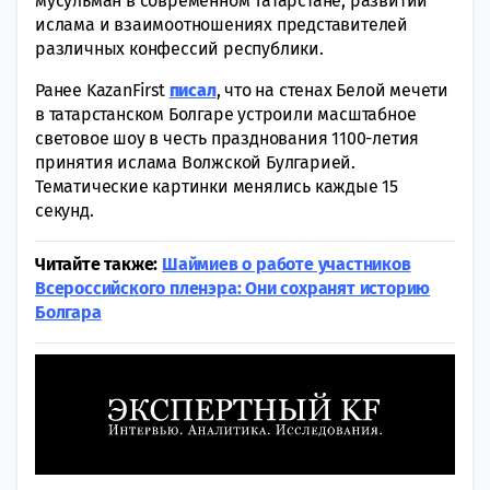
мусульман в современном Татарстане, развитии
ислама и взаимоотношениях представителей
различных конфессий республики.
Ранее KazanFirst
писал
, что на стенах Белой мечети
в татарстанском Болгаре устроили масштабное
световое шоу в честь празднования 1100-летия
принятия ислама Волжской Булгарией.
Тематические картинки менялись каждые 15
секунд.
Читайте также:
Шаймиев о работе участников
Всероссийского пленэра: Они сохранят историю
Болгара