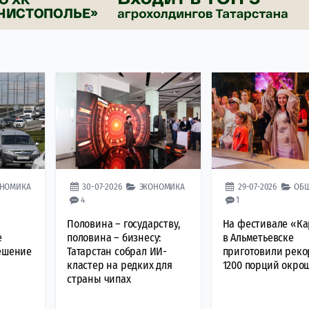
ОНОМИКА
30-07-2026
ЭКОНОМИКА
29-07-2026
ОБ
4
1
Половина – государству,
На фестивале «Ка
е
половина – бизнесу:
в Альметьевске
решение
Татарстан собрал ИИ-
приготовили рек
кластер на редких для
1200 порций окро
страны чипах