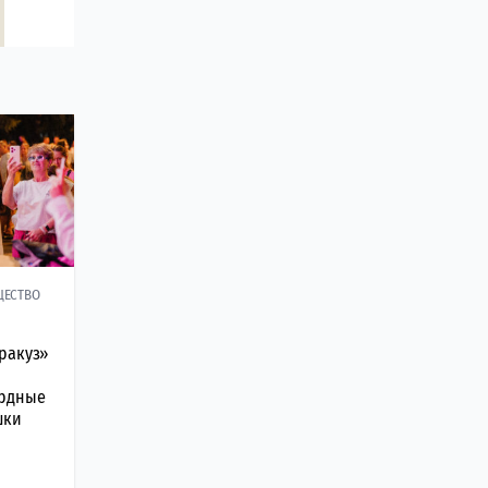
ЩЕСТВО
ракуз»
ордные
шки