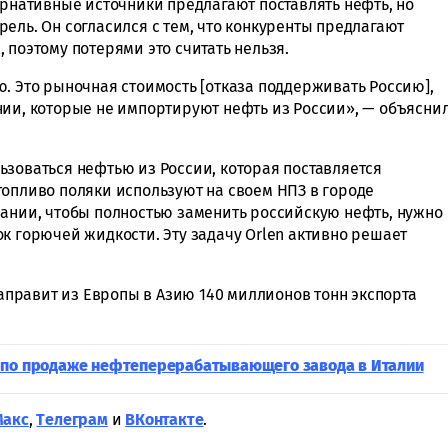
ернативные источники предлагают поставлять нефть, но
ель. Он согласился с тем, что конкуренты предлагают
 поэтому потерями это считать нельзя.
. Это рыночная стоимость [отказа поддерживать Россию],
нии, которые не импортируют нефть из России», — объясни
ьзоваться нефтью из России, которая поставляется
топливо поляки используют на своем НПЗ в городе
пании, чтобы полностью заменить российскую нефть, нужно
к горючей жидкости. Эту задачу Orlen активно решает
направит из Европы в Азию 140 миллионов тонн экспорта
 по продаже нефтеперерабатывающего завода в Италии
Макс
,
Tелеграм
и
ВКонтакте
.