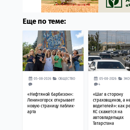
Еще по теме:
05-08-2026
ОБЩЕСТВО
05-08-2026
ЭК
4
«Нефтяной барбизон»:
«Шаг в сторону
Лениногорск открывает
страховщиков, а н
новую страницу паблик-
водителей»: как 
арта
КС скажется на
автовладельцах
Татарстана