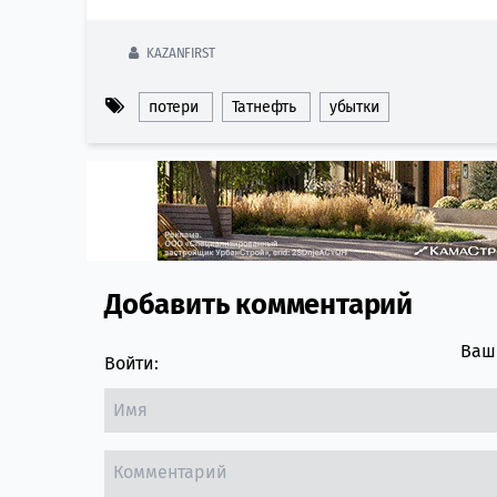
KAZANFIRST
потери
Татнефть
убытки
Добавить комментарий
Comment section
Ваш 
Войти: