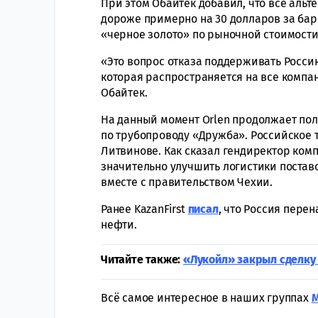
При этом Обайтек добавил, что все альт
дороже примерно на 30 долларов за барр
«черное золото» по рыночной стоимости,
«Это вопрос отказа поддерживать Россию
которая распространяется на все компа
Обайтек.
На данный момент Orlen продолжает пол
по трубопроводу «Дружба». Российское 
Литвинове. Как сказал гендиректор ком
значительно улучшить логистики поставо
вместе с правительством Чехии.
Ранее KazanFirst
писал
, что Россия пере
нефти.
Читайте также:
«Лукойл» закрыл сделку
Всё самое интересное в наших группах