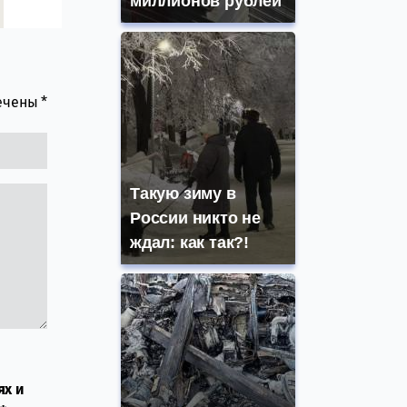
миллионов рублей
мечены
*
Такую зиму в
России никто не
ждал: как так?!
ях и