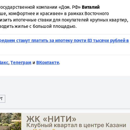
 государственной компании «Дом. РФ»
Виталий
ьше, комфортнее и красивее» в рамках Восточного
зить ипотечные ставки для покупателей крупных квартир,
водить жилье с большой площадью.
реднем станут платить за ипотеку почти 83 тысячи рублей в
Макс
,
Tелеграм
и
ВКонтакте
.
РТ