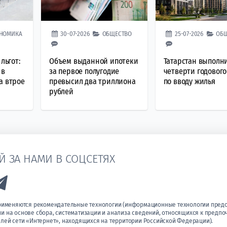
НОМИКА
30-07-2026
ОБЩЕСТВО
25-07-2026
ОБ
льгот:
Объем выданной ипотеки
Татарстан выполн
 в
за первое полугодие
четверти годового
а втрое
превысил два триллиона
по вводу жилья
рублей
Й ЗА НАМИ В СОЦСЕТЯХ
k to Vk
Link to Telegram
применяются рекомендательные технологии (информационные технологии пред
 на основе сбора, систематизации и анализа сведений, относящихся к предпо
лей сети «Интернет», находящихся на территории Российской Федерации).