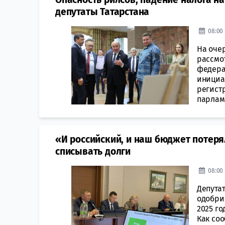
депутаты Татарстана
08:00 
На оче
рассмо
федера
инициа
регистр
парламе
«И российский, и наш бюджет потеря
списывать долги
08:00 
Депутат
одобри
2025 го
Как соо