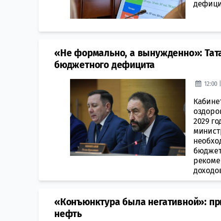
дефици
«Не формально, а вынужденно»: Тат
бюджетного дефицита
12:00 
Кабине
оздоро
2029 г
минист
необхо
бюджет
рекоме
доходов
«Конъюнктура была негативной»: при
нефть