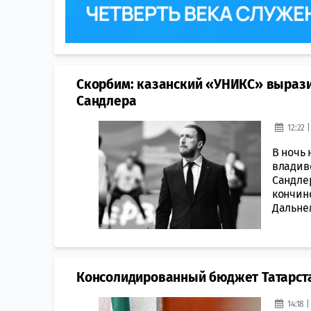
Скорбим: казанский «УНИКС» вырази
Сандлера
12:22 
В ночь 
владив
Сандле
кончино
Дальнем
Консолидированный бюджет Татарстан
14:18 