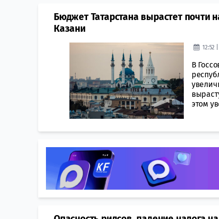
Бюджет Татарстана вырастет почти н
Казани
12:52 
В Госсо
респуб
увеличи
вырасту
этом ув
Опасность рилсов, падение налога на