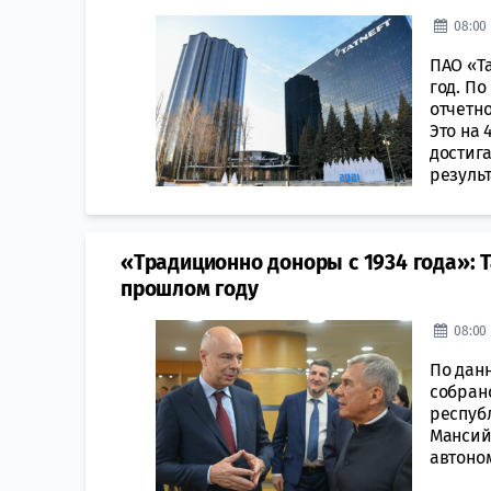
08:00 
ПАО «Т
год. П
отчетно
Это на 
достига
результа
«Традиционно доноры с 1934 года»: Т
прошлом году
08:00 
По данн
собрано
республ
Мансийс
автоном