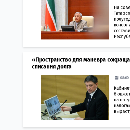
На сов
Татарс
полуго
консол
состави
Республ
«Пространство для маневра сокраща
списания долга
08:00 
Кабинет
бюджет 
на пре
налога
вырасту