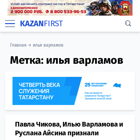
KAZAN
FIRST
Главная
→
илья варламов
Метка:
илья варламов
Павла Чикова, Илью Варламова и
Руслана Айсина признали