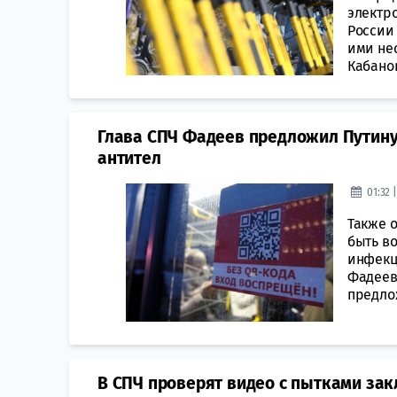
электр
России
ими не
Кабанов
Глава СПЧ Фадеев предложил Путину
антител
01:32 
Также о
быть в
инфекц
Фадеев
предло
В СПЧ проверят видео с пытками за