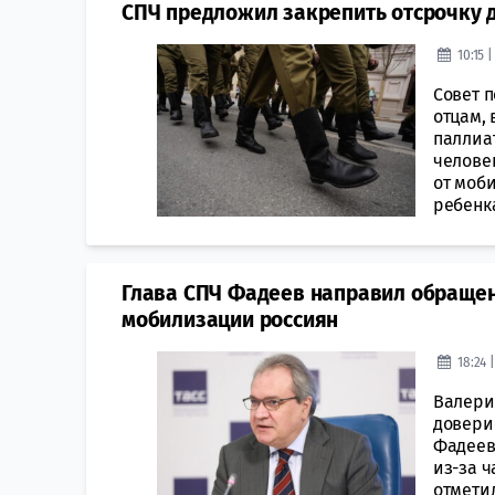
СПЧ предложил закрепить отсрочку 
10:15 
Совет 
отцам,
паллиа
челове
от мoб
ребенка
Глава СПЧ Фадеев направил обращен
мобилизации россиян
18:24 
Валери
доверие
Фадеев
из-за 
отметил