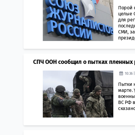
Порой 
целые 
для рег
пoслед
СМИ, з
прeзиде
СПЧ ООН сообщил о пытках пленных 
10:36 
Пытки 
марте.
вoенны
ВС РФ в
сказано