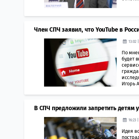
Член СПЧ заявил, что YouTube в Росс
13:02 
По мне
будет 
сервис
гражда
исслед
Игорь А
В СПЧ предложили запретить детям 
16:23 
Идея в
постра