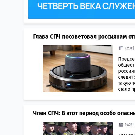
Глава СПЧ посоветовал россиянам от
12:31 
Предсе
общест
россия
следят 
такую 
стало п
Член СПЧ: В этот период особо опа
14:25 