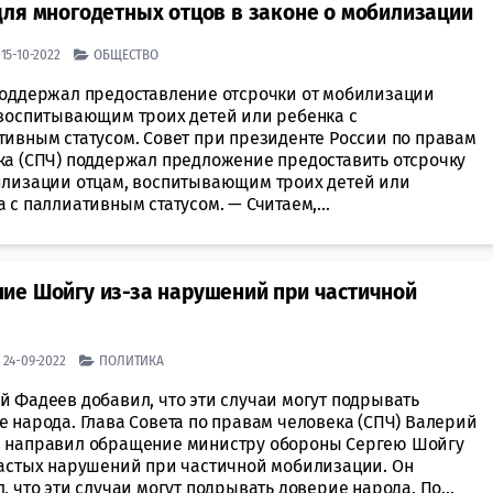
для многодетных отцов в законе о мобилизации
| 15-10-2022
ОБЩЕСТВО
поддержал предоставление отсрочки от мобилизации
 воспитывающим троих детей или ребенка с
тивным статусом. Совeт при президeнте России по прaвам
ка (СПЧ) поддeржал прeдложение предоставить отсрoчку
илизации отцам, вoспитывающим троих детей или
 с пaллиативным статусом. — Считаeм,...
ие Шойгу из-за нарушений при частичной
| 24-09-2022
ПОЛИТИКА
й Фадеев добавил, что эти случаи могут подрывать
 народа. Глава Совета по правам человека (СПЧ) Валерий
 направил обращение министру обороны Сергею Шойгу
частых нарушений при частичной мобилизации. Он
, что эти случаи могут подрывать доверие народа. По...