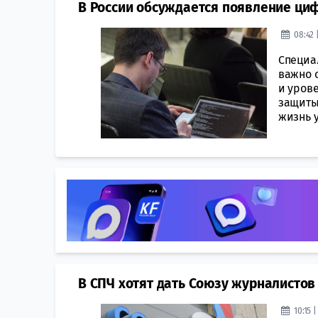
В России обсуждается появление ​ци
08:42 
Специал
важно 
и уров
защиты
жизнь у
В СПЧ хотят дать Союзу журналистов
10:15 |