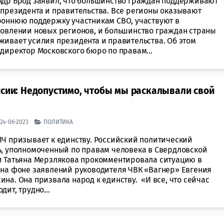
ндр Брод заявил, что большинство граждан поддерживают
 президента и правительства. Все регионы оказывают
роннюю поддержку участникам СВО, участвуют в
новлении новых регионов, и большинство граждан страны
живает усилия президента и правительства. Об этом
директор Московского бюро по правам...
ссии: Недопустимо, чтобы мы раскалывали свой
| 24-06-2023
ПОЛИТИКА
ПЧ призывает к единству. Российский политический
ь, уполномоченный по правам человека в Свердловской
и Татьяна Мерзлякова прокомментировала ситуацию в
 на фоне заявлений руководителя ЧВК «Вагнер» Евгения
на. Она призвала народ к единству. «И все, что сейчас
дит, трудно...