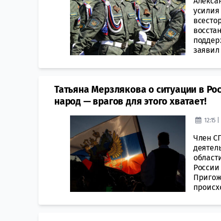
Алекса
усилия
всесто
восста
поддер
заявил 
Татьяна Мерзлякова о ситуации в Ро
народ — врагов для этого хватает!
12:15 
Член С
деятел
област
России
Пригожи
происхо