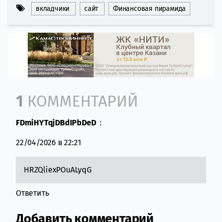
вкладчики
сайт
Финансовая пирамида
Comment section
1
КОММЕНТАРИЙ
FDmiHYTqjDBdIPbDeD
:
22/04/2026 в 22:21
HRZQliexPOuALyqG
Ответить
Добавить комментарий