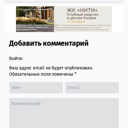
Добавить комментарий
Comment section
Войти:
Ваш адрес email не будет опубликован.
Обязательные поля помечены
*