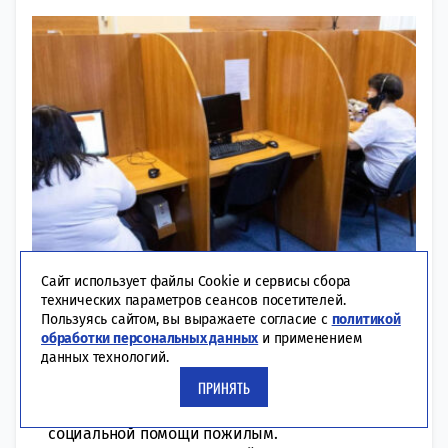
Сайт использует файлы Cookie и сервисы сбора
09:00 | 06-05-2022
ОБЩЕСТВО
технических параметров сеансов посетителей.
Пользуясь сайтом, вы выражаете согласие с
политикой
Проконсультируют жителей
обработки персональных данных
и применением
республики представители Минздрава РТ,
данных технологий.
Минтрудсоцзащиты РТ и Общественной палаты
ПРИНЯТЬ
РТ. В Татарстане уже 6 мая организуют горячую
линию по вопросам оказания медицинской и
социальной помощи пожилым.