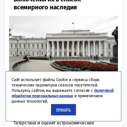
всемирного наследия
Сайт использует файлы Cookie и сервисы сбора
технических параметров сеансов посетителей.
Пользуясь сайтом, вы выражаете согласие с
политикой
00:08 | 31-03-2022
КУЛЬТУРА
обработки персональных данных
и применением
данных технологий.
При этом в организации уже подтвердили
ПРИНЯТЬ
высокий уровень подготовки номинационного
досье. Эксперты ЮНЕСКО прибудут в столицу
Татарстана и оценят астрономические