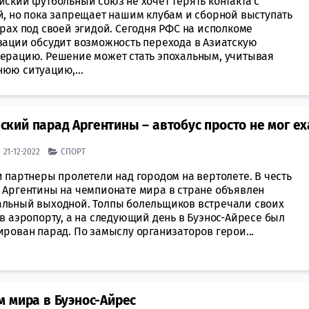
ский футбольный союз не хочет терять контакта с
й, но пока запрещает нашим клубам и сборной выступать
рах под своей эгидой. Сегодня РФС на исполкоме
зации обсудит возможность перехода в Азиатскую
ерацию. Решение может стать эпохальным, учитывая
юю ситуацию,...
ий парад Аргентины – автобус просто не мог ех
| 21-12-2022
СПОРТ
 партнеры пролетели над городом на вертолете. В честь
 Аргентины на чемпионате мира в стране объявлен
льный выходной. Толпы болельщиков встречали своих
в аэропорту, а на следующий день в Буэнос-Айресе был
рован парад. По замыслу организаторов герои...
 мира в Буэнос-Айрес