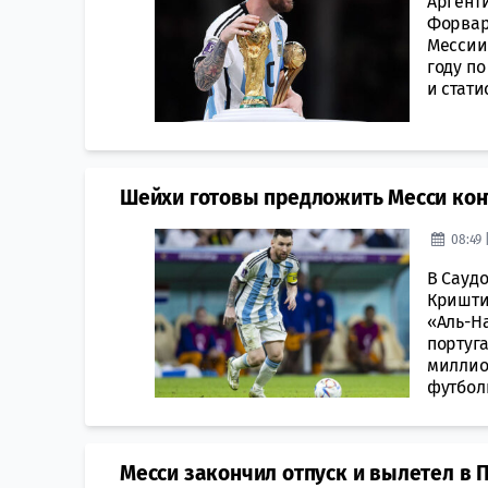
Аргент
Форвар
Мессии
году п
и стати
Шейхи готовы предложить Месси конт
08:49 
В Сауд
Кришти
«Аль-Н
португ
миллио
футболи
Месси закончил отпуск и вылетел в 