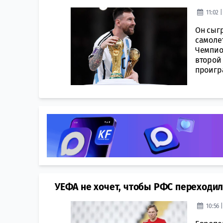
11:02 
Он сыгр
самоле
Чемпион
второй
проигра
УЕФА не хочет, чтобы РФС переходи
10:56 