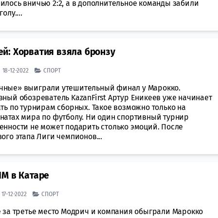
илось вничью 2:2, а в дополнительное команды забили
олу....
й: Хорватия взяла бронзу
| 18-12-2022
СПОРТ
ные» выиграли утешительный финал у Марокко.
вный обозреватель KazanFirst Артур Еникеев уже начинает
ть по турнирам сборных. Такое возможно только на
натах мира по футболу. Ни один спортивный турнир
енности не может подарить столько эмоций. После
ого этапа Лиги чемпионов...
ЧМ в Катаре
| 17-12-2022
СПОРТ
е за третье место Модрич и компания обыграли Марокко