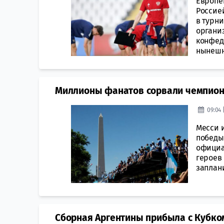
Европей
Россие
в турни
органи
конфед
нынешн
Миллионы фанатов сорвали чемпионск
09:04 
Месси и
победы
официа
героев 
заплани
Сборная Аргентины прибыла с Кубком