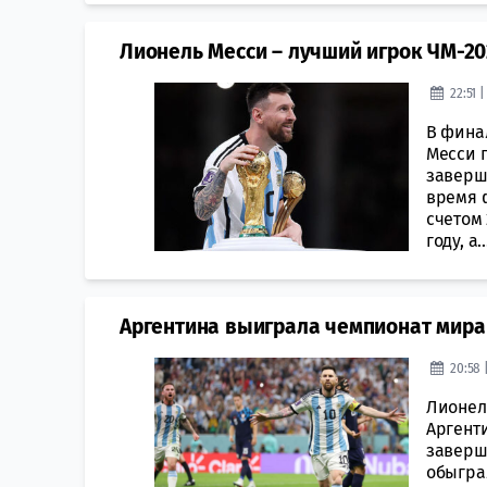
Лионель Месси – лучший игрок ЧМ-20
22:51 
В фина
Месси 
заверш
время 
счетом 
году, а..
Аргентина выиграла чемпионат мира
20:58 
Лионел
Аргент
заверш
обыгра