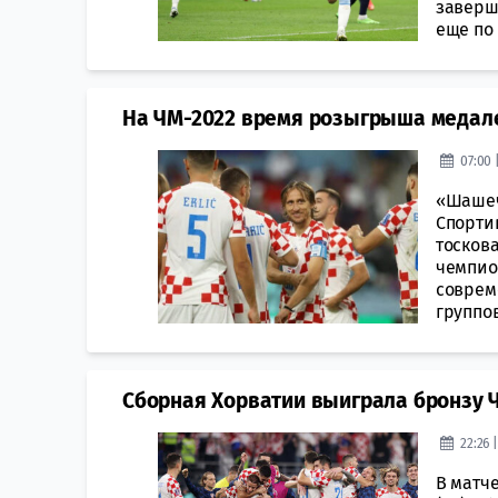
заверш
еще по г
На ЧМ-2022 время розыгрыша медале
07:00 
«Шашеч
Спорти
тоскова
чемпио
соврем
группов
Сборная Хорватии выиграла бронзу 
22:26 
В матч