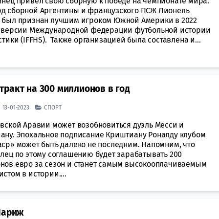
инец привел свою сборную к победе на чемпионате мира.
д сборной Аргентины и французского ПСЖ Лионель
 был признан лучшим игроком Южной Америки в 2022
о версии Международной федерации футбольной истории
стики (IFFHS). Также организацией была составлена и...
ракт на 300 миллионов в год
| 13-01-2023
СПОРТ
овской Аравии может возобновиться дуэль Месси и
ану. Эпохальное подписание Криштиану Роналду клубом
аср» может быть далеко не последним. Напомним, что
алец по этому соглашению будет зарабатывать 200
нов евро за сезон и станет самым высокооплачиваемым
стом в истории....
Париж