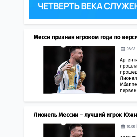
Месси признан игроком года по вер
08:38 
Аргенти
прошла
прошед
Лионел
Мбаппе
первенс
Лионель Мессии – лучший игрок Южн
10:00 