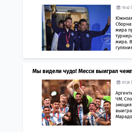
10:42 
Южноам
Сборна
мира п
турнир
мира. 
гуляния
Мы видели чудо! Месси выиграл чем
07:28 
Аргент
ЧМ. Спо
эмоциям
выиграл
Марадон