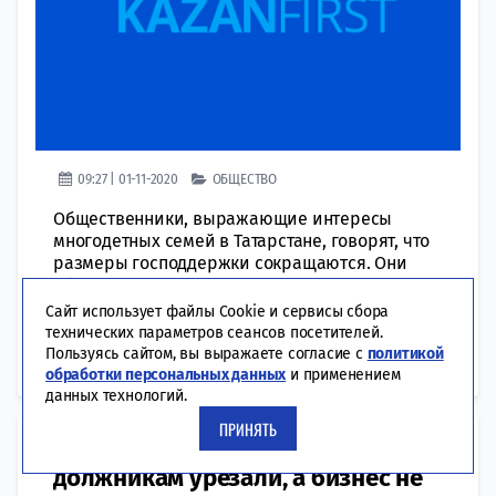
09:27 | 01-11-2020
ОБЩЕСТВО
Общественники, выражающие интересы
многодетных семей в Татарстане, говорят, что
размеры господдержки сокращаются. Они
обеспокоены тем, что помощь оказывается все
более адресно. Какие современные тенденции
Сайт использует файлы Cookie и сервисы сбора
протекают в семьях и как вообще относятся
технических параметров сеансов посетителей.
сегодня к институту семьи молодые люди?
Пользуясь сайтом, вы выражаете согласие с
политикой
Можно ли исходя...
обработки персональных данных
и применением
данных технологий.
ПРИНЯТЬ
Пенсионерам увеличили,
должникам урезали, а бизнес не