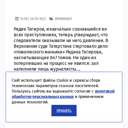
15:56 | 26-10-2022
КРИМИНАЛ
Радик Тагиров, изначально сознавшийся во
всех преступлениях, теперь утверждает, что
следователи оказывали на него давление. В
Верховном суде Татарстана стартовало дело
«поволжского маньяка» Радика Тагирова,
насчитывающее 847 томов. Ни один из
потерпевших на процесс не явился: зал
наполняли лишь журналисты....
Сайт использует файлы Cookie и сервисы сбора
технических параметров сеансов посетителей.
​«Поволжский маньяк» отказался
Пользуясь сайтом, вы выражаете согласие с
политикой
от своих показаний и не
обработки персональных данных
и применением
данных технологий.
признался ни в одном из 31-го
ПРИНЯТЬ
убийства