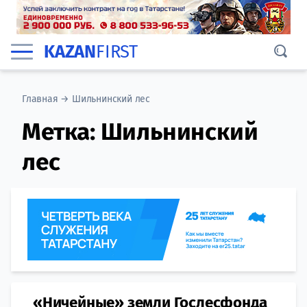
KAZAN
FIRST
Главная
→
Шильнинский лес
Метка:
Шильнинский
лес
«Ничейные» земли Гослесфонда