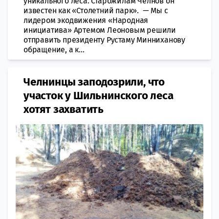
уникального леса. Старожилам Челнов он
известен как «Столетний парк». — Мы с
лидером экодвижения «Народная
инициатива» Артемом Леоновым решили
отправить президенту Рустаму Минниханову
обращение, а к...
Челнинцы заподозрили, что
участок у Шильнинского леса
хотят захватить