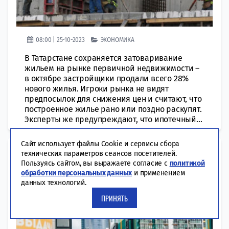
08:00 | 25-10-2023
ЭКОНОМИКА
В Татарстане сохраняется затоваривание
жильем на рынке первичной недвижимости –
в октябре застройщики продали всего 28%
нового жилья. Игроки рынка не видят
предпосылок для снижения цен и считают, что
построенное жилье рано или поздно раскупят.
Эксперты же предупреждают, что ипотечный...
Сайт использует файлы Cookie и сервисы сбора
К чему приведет в Татарстане
технических параметров сеансов посетителей.
Пользуясь сайтом, вы выражаете согласие с
политикой
ужесточение условий по
обработки персональных данных
и применением
льготной ипотеке
данных технологий.
ПРИНЯТЬ